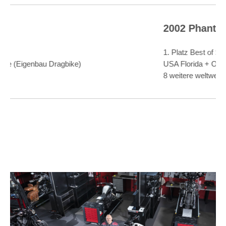
2002 Phantom
2
1. Platz Best of Show Rats Hole ShowDaytona Bike Week
1
USA Florida + Orlando Bike Week USA Florida +
F
8 weitere weltweite 1. Plätze bei Shows