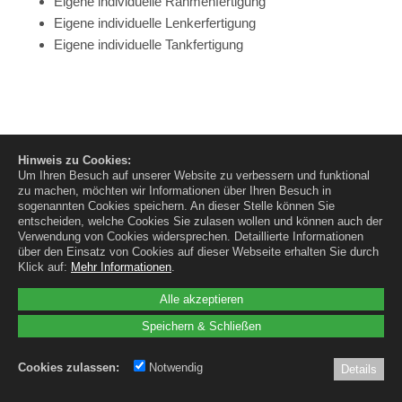
Eigene individuelle Rahmenfertigung
Eigene individuelle Lenkerfertigung
Eigene individuelle Tankfertigung
Eigene individuelle Metallarbeiten
Hinweis zu Cookies:
Eigene Teilefertigung
Um Ihren Besuch auf unserer Website zu verbessern und funktional
Leistungssteigerungen
zu machen, möchten wir Informationen über Ihren Besuch in
Kooperation mit Leistungsprüfstand
sogenannten Cookies speichern. An dieser Stelle können Sie
entscheiden, welche Cookies Sie zulasen wollen und können auch der
TÜV-Abnahmen / Einzel und Vollabnahmen
Verwendung von Cookies widersprechen.
Detaillierte Informationen
Kooperation mit Leistungsprüfstand
über den Einsatz von Cookies auf dieser Webseite erhalten Sie durch
Klick auf:
Mehr Informationen
.
Service Indian Vertragshändler
Alle akzeptieren
Speichern & Schließen
Cookies zulassen:
Notwendig
Details