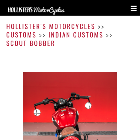
Scout
Bobbe
HOLLISTER'S MOTORCYCLES
>>
CUSTOMS
>>
INDIAN CUSTOMS
>>
SCOUT BOBBER