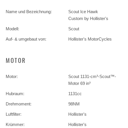
Name und Bezeichnung:
Scout Ice Hawk
Custom by Hollister's
Modell:
Scout
Auf- & umgebaut von:
Hollister's MotorCycles
MOTOR
Motor:
Scout 1131-cm³-Scout™-
Motor 69 in³
Hubraum:
1131cc
Drehmoment:
98NM
Luftfilter:
Hollister's
Krümmer:
Hollister's