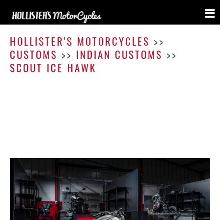
Scout
Ice
HOLLISTER'S MOTORCYCLES
>>
Hawk
CUSTOMS
>>
INDIAN CUSTOMS
>>
SCOUT ICE HAWK